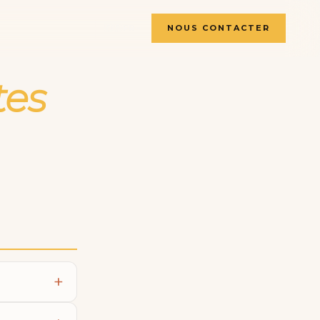
🇫🇷
FR
NOUS CONTACTER
🇫🇷
tes
🇬🇧
🇸🇪
🇩🇪
🇳🇱
🇳🇴