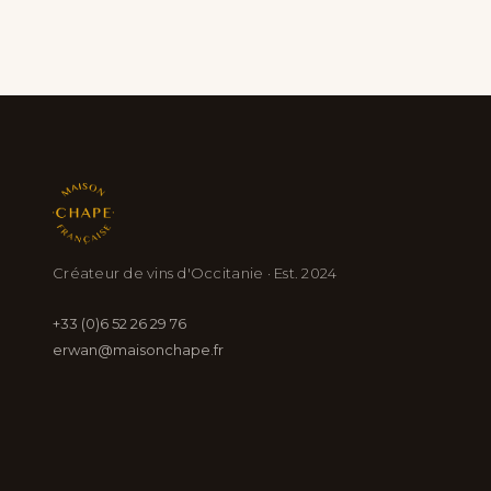
Créateur de vins d'Occitanie · Est. 2024
+33 (0)6 52 26 29 76
erwan@maisonchape.fr