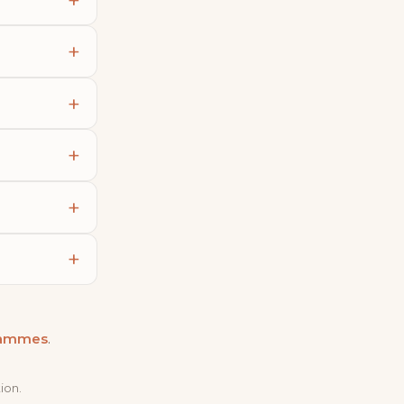
gammes
.
ion.