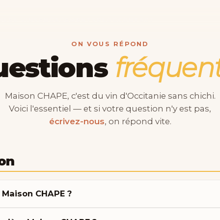
N
LES VINS
ENGAGEMENTS
BLOG
CONTACT
ON VOUS RÉPOND
uestions
fréquen
Maison CHAPE, c'est du vin d'Occitanie sans chichi.
Voici l'essentiel — et si votre question n'y est pas,
écrivez-nous
, on répond vite.
on
i Maison CHAPE ?