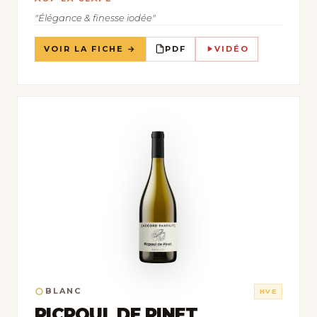
"Élégance & finesse iodée"
VOIR LA FICHE →
PDF
VIDÉO
○
BLANC
HVE
PICPOUL DE PINET