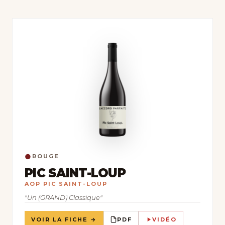
●
ROUGE
PIC SAINT-LOUP
AOP PIC SAINT-LOUP
"Un (GRAND) Classique"
VOIR LA FICHE →
PDF
VIDÉO