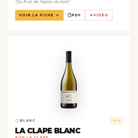
"Du fruit, de l'épice, du bois"
VOIR LA FICHE →
PDF
VIDÉO
○
BLANC
HVE
LA CLAPE BLANC
AOP LA CLAPE