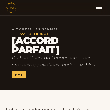
← TOUTES LES GAMMES
AOP & TERROIR
[ACCORD
PARFAIT]
Du Sud-Ouest au Languedoc — des
grandes appellations rendues lisibles.
HVE
L'objectif : redonner de la lisibilité aux