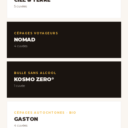
CIEL & TERRE
5 cuvées
CÉPAGES VOYAGEURS
NOMAD
4 cuvées
BULLE SANS ALCOOL
KOSMO ZERO°
1 cuvée
CÉPAGES AUTOCHTONES · BIO
GASTON
4 cuvées