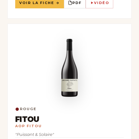
VOIR LA FICHE →
PDF
VIDÉO
●
ROUGE
FITOU
AOP FITOU
"Puissant & Solaire"