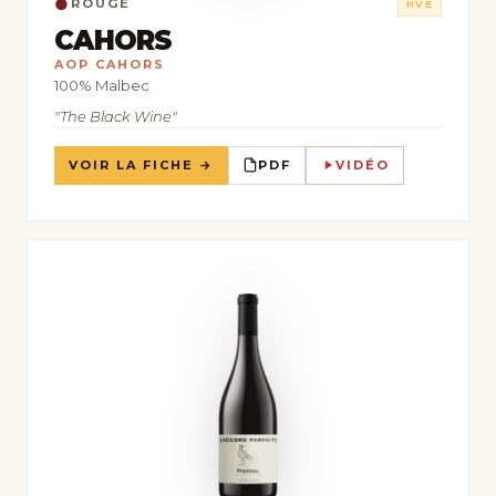
●
ROUGE
HVE
CAHORS
AOP CAHORS
100% Malbec
"The Black Wine"
VOIR LA FICHE →
PDF
VIDÉO