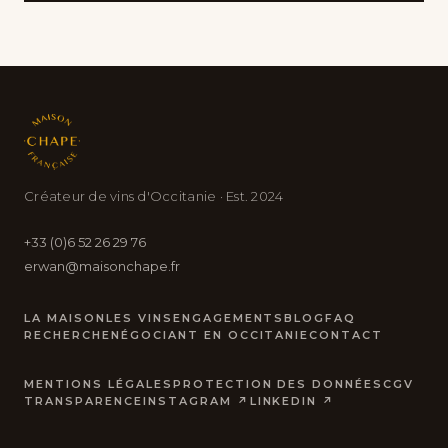
Créateur de vins d'Occitanie · Est. 2024
+33 (0)6 52 26 29 76
erwan@maisonchape.fr
LA MAISON
LES VINS
ENGAGEMENTS
BLOG
FAQ
RECHERCHE
NÉGOCIANT EN OCCITANIE
CONTACT
MENTIONS LÉGALES
PROTECTION DES DONNÉES
CGV
TRANSPARENCE
INSTAGRAM ↗
LINKEDIN ↗