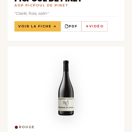
AOP PICPOUL DE PINET
"Ciselé, frais, salin"
VOIR LA FICHE →
PDF
VIDÉO
●
ROUGE