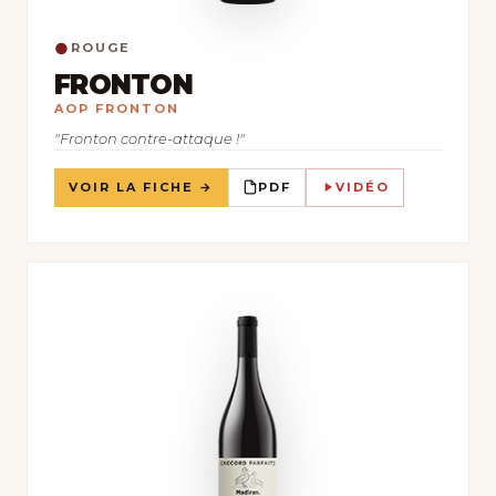
●
ROUGE
FRONTON
AOP FRONTON
"Fronton contre-attaque !"
VOIR LA FICHE →
PDF
VIDÉO