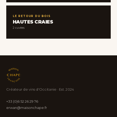
LE RETOUR DU BOIS
HAUTES CRAIES
2 cuvées
Créateur de vins d'Occitanie · Est. 2024
+33 (0)6 52 26 29 76
erwan@maisonchape.fr