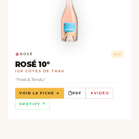
●
ROSÉ
HVE
ROSÉ 10°
IGP CÔTES DE THAU
"Frais & Tendu"
VOIR LA FICHE →
PDF
VIDÉO
SPOTIFY ↗