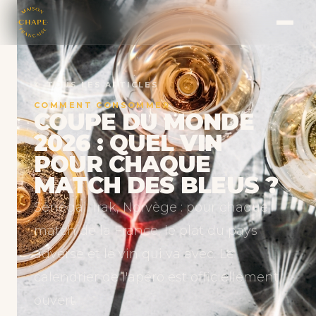
← TOUS LES ARTICLES
COMMENT CONSOMMER
COUPE DU MONDE
2026 : QUEL VIN
POUR CHAQUE
MATCH DES BLEUS ?
Sénégal, Irak, Norvège : pour chaque
match de la France, le plat du pays
adverse et le vin qui va avec. Le
calendrier de l'apéro est officiellement
ouvert.