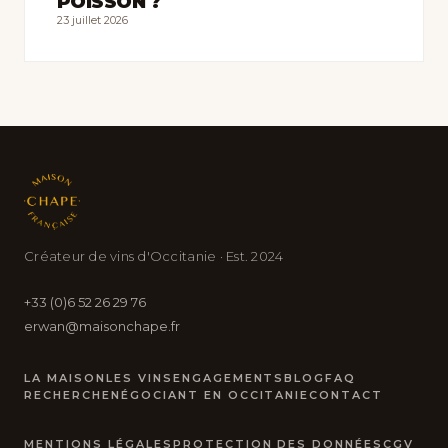
POISSON ?
23 juillet 2026
Créateur de vins d'Occitanie · Est. 2024
+33 (0)6 52 26 29 76
erwan@maisonchape.fr
LA MAISON
LES VINS
ENGAGEMENTS
BLOG
FAQ
RECHERCHE
NÉGOCIANT EN OCCITANIE
CONTACT
MENTIONS LÉGALES
PROTECTION DES DONNÉES
CGV