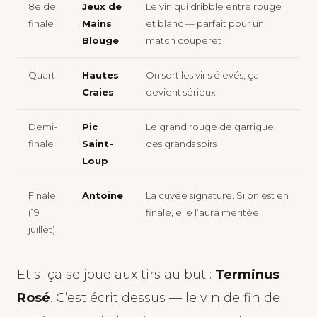
8e de
Jeux de
Le vin qui dribble entre rouge
finale
Mains
et blanc — parfait pour un
Blouge
match couperet
Quart
Hautes
On sort les vins élevés, ça
Craies
devient sérieux
Demi-
Pic
Le grand rouge de garrigue
finale
Saint-
des grands soirs
Loup
Finale
Antoine
La cuvée signature. Si on est en
(19
finale, elle l’aura méritée
juillet)
Et si ça se joue aux tirs au but :
Terminus
Rosé
. C’est écrit dessus — le vin de fin de