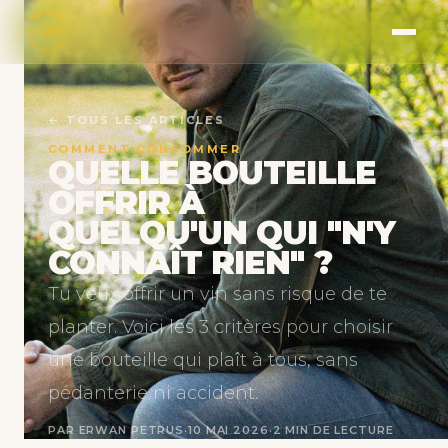
← TOUS LES ARTICLES
COMMENT CONSOMMER
QUELLE BOUTEILLE
OFFRIR À
QUELQU'UN QUI "N'Y
CONNAÎT RIEN" ?
Tu veux offrir un vin sans risque de te
planter. Voici les 3 critères pour choisir
une bouteille qui plaît à tous, sans
pédanterie ni accident.
PAR ERWAN PETRUS
·
10 MAI 2026
·
2 MIN DE LECTURE