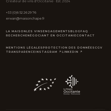
Créateur de vins d'Occitanie · Est. 2024
+33 (0)6 52 26 29 76
erwan@maisonchape.fr
LA MAISON
LES VINS
ENGAGEMENTS
BLOG
FAQ
RECHERCHE
NÉGOCIANT EN OCCITANIE
CONTACT
MENTIONS LÉGALES
PROTECTION DES DONNÉES
CGV
TRANSPARENCE
INSTAGRAM ↗
LINKEDIN ↗