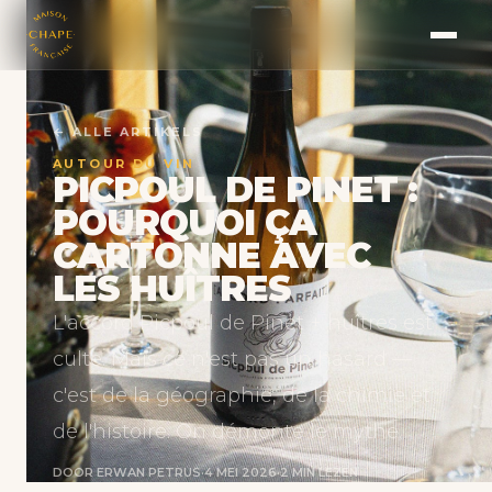
← ALLE ARTIKELS
AUTOUR DU VIN
PICPOUL DE PINET :
POURQUOI ÇA
CARTONNE AVEC
LES HUÎTRES
L'accord Picpoul de Pinet + huîtres est
culte. Mais ce n'est pas un hasard —
c'est de la géographie, de la chimie et
de l'histoire. On démonte le mythe.
DOOR ERWAN PETRUS
·
4 MEI 2026
·
2 MIN LEZEN