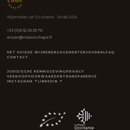
Wijnmaker uit Occitanië · Sinds 2024
+33 (0)6 52 26 29 76
erwan@maisonchape.fr
HET HUIS
DE WIJNEN
ENGAGEMENTEN
JOURNAL
FAQ
CONTACT
JURIDISCHE KENNISGEVING
PRIVACY
VERKOOPVOORWAARDEN
TRANSPARENCE
INSTAGRAM ↗
LINKEDIN ↗