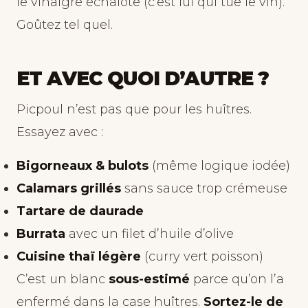
le vinaigre échalote (c’est lui qui tue le vin).
Goûtez tel quel.
ET AVEC QUOI D’AUTRE ?
Picpoul n’est pas que pour les huîtres.
Essayez avec :
Bigorneaux & bulots
(même logique iodée)
Calamars grillés
sans sauce trop crémeuse
Tartare de daurade
Burrata
avec un filet d’huile d’olive
Cuisine thaï légère
(curry vert poisson)
C’est un blanc
sous-estimé
parce qu’on l’a
enfermé dans la case huîtres.
Sortez-le de