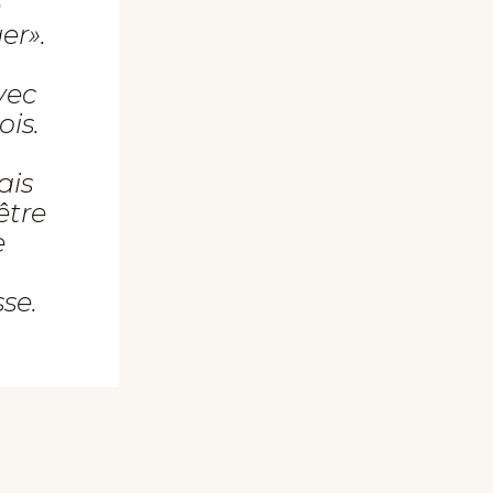
e
er».
vec
is.
ais
être
e
se.