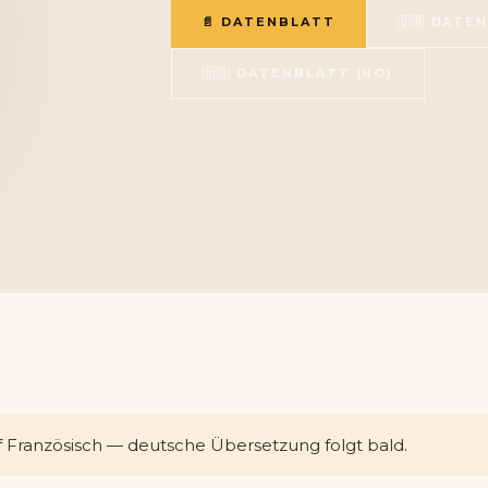
📄 DATENBLATT
🇬🇧 DATE
🇳🇴 DATENBLATT (NO)
uf Französisch — deutsche Übersetzung folgt bald.