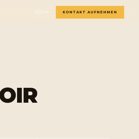
🇩🇪
DE
KONTAKT AUFNEHMEN
🇫🇷
🇬🇧
🇸🇪
🇩🇪
🇳🇱
OIR
🇳🇴