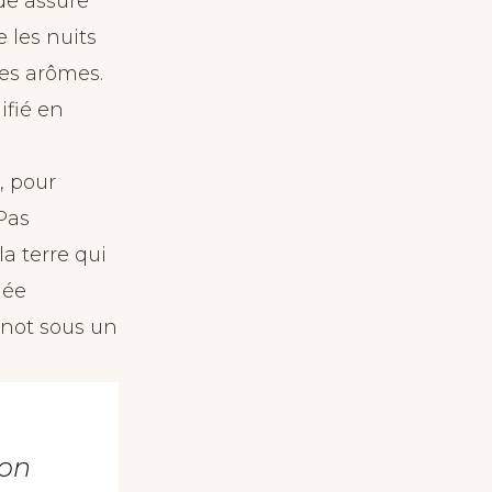
ude assure
 les nuits
des arômes.
ifié en
, pour
Pas
 la terre qui
gée
Pinot sous un
 on