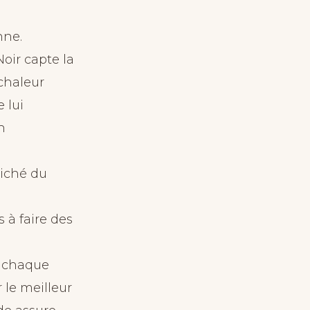
nne.
Noir capte la
 chaleur
e lui
n
liché du
 à faire des
, chaque
 le meilleur