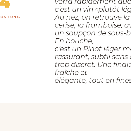
4
verra rapidement qu
c’est un vin «plutôt lég
Au nez, on retrouve la
KOSTUNG
cerise, la framboise, a
un soupçon de sous-bo
En bouche,
c’est un Pinot léger m
rassurant, subtil sans 
trop discret. Une final
fraîche et
élégante, tout en fines