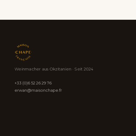
Weinmacher aus Okzitanien · Seit 2024
+33 (0)6 52 26 29 76
erwan@maisonchape.fr