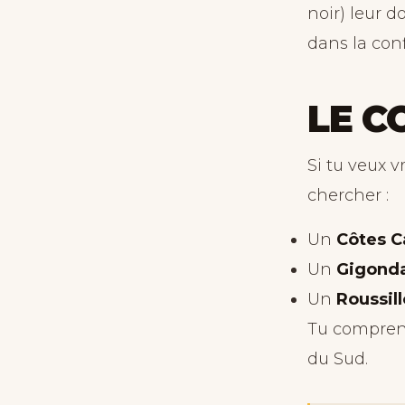
noir) leur 
dans la conf
LE C
Si tu veux 
chercher :
Un
Côtes C
Un
Gigond
Un
Roussill
Tu comprend
du Sud.