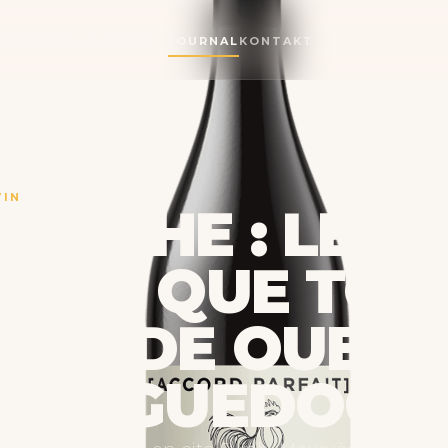
 WEINE
ENGAGEMENTS
JOURNAL
KONTAKT
KEL
VIN
NACHE : LE
PAGE QUE TOU
 MONDE OUBLI
 LANGUEDOC