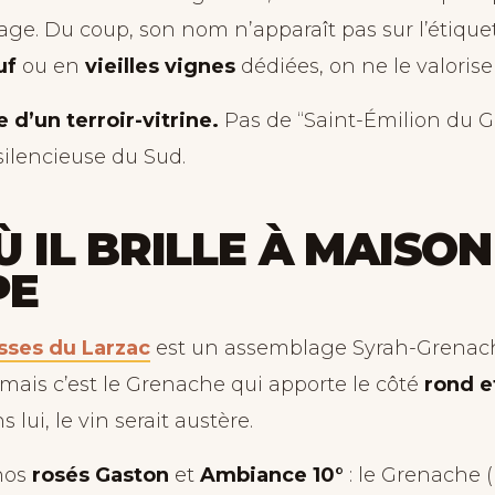
ge. Du coup, son nom n’apparaît pas sur l’étiquet
uf
ou en
vieilles vignes
dédiées, on ne le valorise
 d’un terroir-vitrine.
Pas de “Saint-Émilion du G
silencieuse du Sud.
Ù IL BRILLE À MAISON
PE
sses du Larzac
est un assemblage Syrah-Grenac
mais c’est le Grenache qui apporte le côté
rond et
s lui, le vin serait austère.
nos
rosés Gaston
et
Ambiance 10°
: le Grenache 