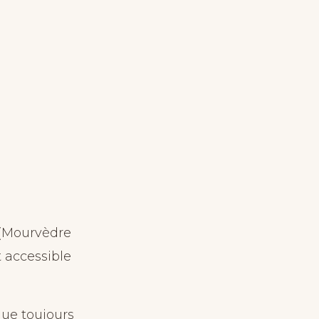
(Mourvèdre
t accessible
ue toujours