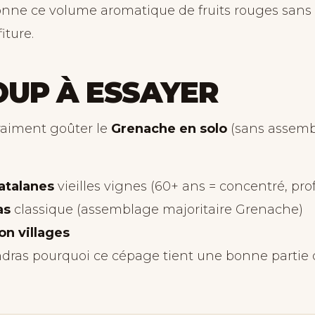
donne ce volume aromatique de fruits rouges san
iture.
OUP À ESSAYER
vraiment goûter le
Grenache en solo
(sans assemb
atalanes
vieilles vignes (60+ ans = concentré, pro
as
classique (assemblage majoritaire Grenache)
on villages
ras pourquoi ce cépage tient une bonne partie d