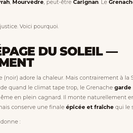
yrah
,
Mourvèdre
, peut-être
Carignan
. Le
Grenach
justice. Voici pourquoi.
ÉPAGE DU SOLEIL —
IMENT
 (noir) adore la chaleur. Mais contrairement à la 
rde quand le climat tape trop, le Grenache
garde 
me en plein cagnard. Il monte naturellement en
 mais conserve une finale
épicée et fraîche
qui le 
i donne :