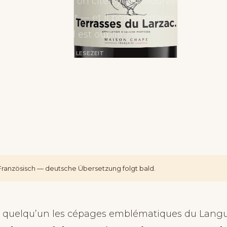
rle Languedoc, on cite Syrah, Mourvèdre, Carign
ache est partout — et il porte certains des meille
égion. Pourquoi il est oublié ?
RUS
·
28. APRIL 2026
·
2 MIN. LESEZEIT
f Französisch — deutsche Übersetzung folgt bald.
quelqu’un les cépages emblématiques du Langue