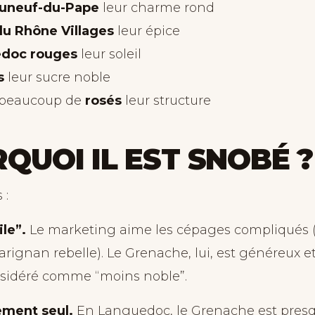
uneuf-du-Pape
leur charme rond
du Rhône Villages
leur épice
doc rouges
leur soleil
s
leur sucre noble
 beaucoup de
rosés
leur structure
QUOI IL EST SNOBÉ ?
 :
ile”.
Le marketing aime les cépages compliqués 
rignan rebelle). Le Grenache, lui, est généreux e
sidéré comme “moins noble”.
rement seul.
En Languedoc, le Grenache est presq