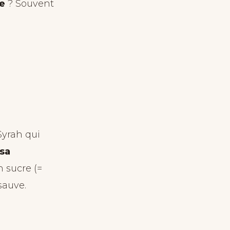
e
? Souvent
Syrah qui
sa
 sucre (=
sauve.