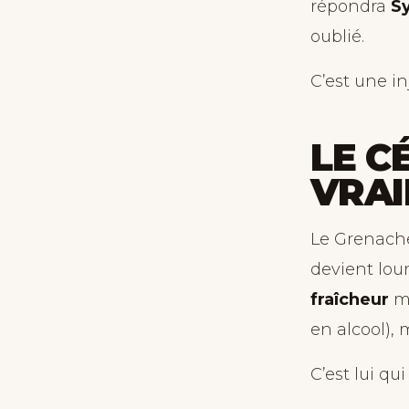
répondra
S
oublié.
C’est une in
LE C
VRA
Le Grenache
devient lou
fraîcheur
mê
en alcool),
C’est lui qu