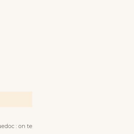
an.
urs
doc : on te