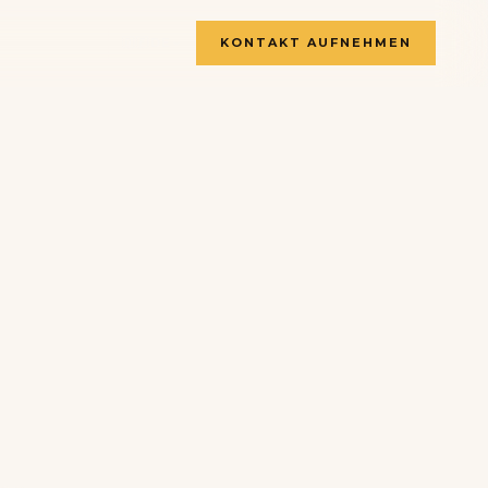
🇩🇪
DE
KONTAKT AUFNEHMEN
🇫🇷
🇬🇧
🇸🇪
🇩🇪
🇳🇱
T
🇳🇴
E