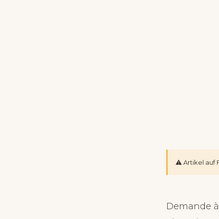
Quand on pa
Mais le Gren
vins de la r
VON ERWAN PET
⚠️ Artikel au
Demande à 