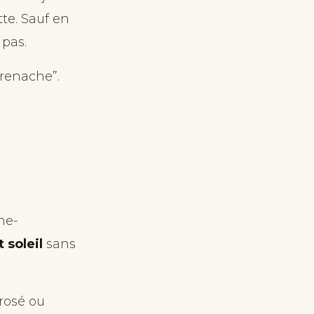
te. Sauf en
 pas.
renache”.
he-
 soleil
sans
(rosé ou