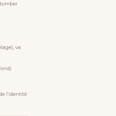
s tomber
lage), va
fond)
e l’identité