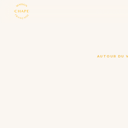
DAS HAUS
DIE
← ALLE ARTI
AUTOUR DU 
GRE
CÉ
LE
EN