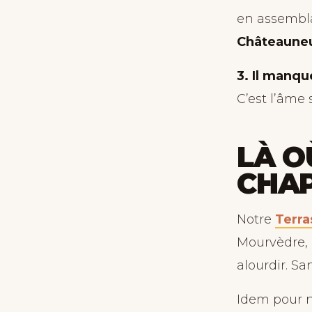
en assembla
Châteaune
3. Il manque
C’est l’âme 
LÀ O
CHA
Notre
Terra
Mourvèdre, 
alourdir. San
Idem pour 