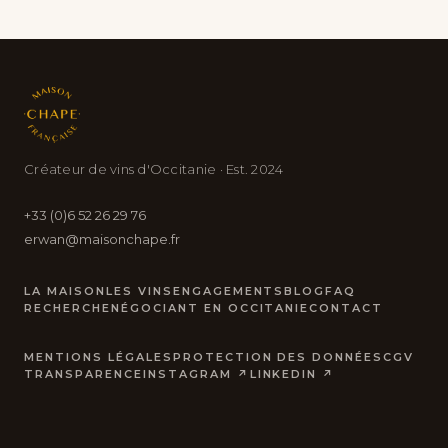
Créateur de vins d'Occitanie · Est. 2024
+33 (0)6 52 26 29 76
erwan@maisonchape.fr
LA MAISON
LES VINS
ENGAGEMENTS
BLOG
FAQ
RECHERCHE
NÉGOCIANT EN OCCITANIE
CONTACT
MENTIONS LÉGALES
PROTECTION DES DONNÉES
CGV
TRANSPARENCE
INSTAGRAM ↗
LINKEDIN ↗