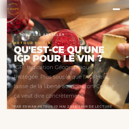
← TOUS LES ARTICLES
AUTOUR DU VIN
QU'EST-CE QU'UNE
IGP POUR LE VIN ?
IGP : Indication Géographique
Protégée. Plus souple que l'AOP, elle
laisse de la liberté au vigneron. Ce que
ça veut dire concrètement.
PAR ERWAN PETRUS
·
10 MAI 2026
·
1 MIN DE LECTURE