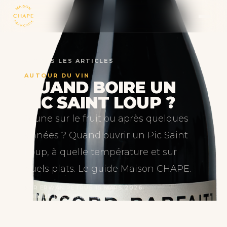
← TOUS LES ARTICLES
AUTOUR DU VIN
QUAND BOIRE UN
PIC SAINT LOUP ?
Jeune sur le fruit ou après quelques
années ? Quand ouvrir un Pic Saint
Loup, à quelle température et sur
quels plats. Le guide Maison CHAPE.
PAR ERWAN PETRUS
·
15 MARS 2026
·
1 MIN DE LECTURE