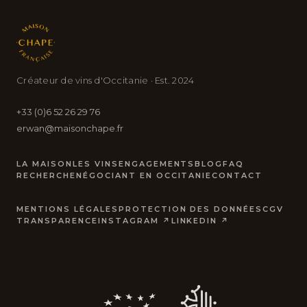
Créateur de vins d'Occitanie · Est. 2024
+33 (0)6 52 26 29 76
erwan@maisonchape.fr
LA MAISON
LES VINS
ENGAGEMENTS
BLOG
FAQ
RECHERCHE
NÉGOCIANT EN OCCITANIE
CONTACT
MENTIONS LÉGALES
PROTECTION DES DONNÉES
CGV
TRANSPARENCE
INSTAGRAM ↗
LINKEDIN ↗