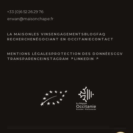
+33 (0)6 52 26 29 76
erwan@maisonchape.fr
LA MAISON
LES VINS
ENGAGEMENTS
BLOG
FAQ
RECHERCHE
NÉGOCIANT EN OCCITANIE
CONTACT
MENTIONS LÉGALES
PROTECTION DES DONNÉES
CGV
TRANSPARENCE
INSTAGRAM ↗
LINKEDIN ↗