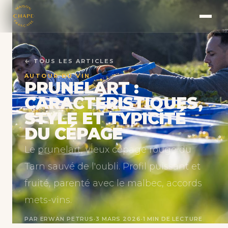
← TOUS LES ARTICLES
AUTOUR DU VIN
PRUNELART :
CARACTÉRISTIQUES,
STYLE ET TYPICITÉ
DU CÉPAGE
Le prunelart, vieux cépage rouge du
Tarn sauvé de l'oubli. Profil puissant et
fruité, parenté avec le malbec, accords
mets-vins.
PAR ERWAN PETRUS
·
3 MARS 2026
·
1 MIN DE LECTURE