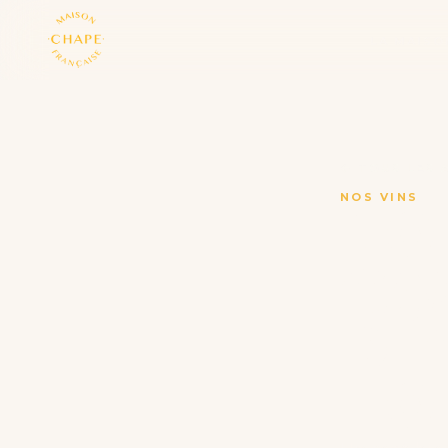
LA MAISO
← TOUS LES 
NOS VINS
NO
GAS
DÉ
HO