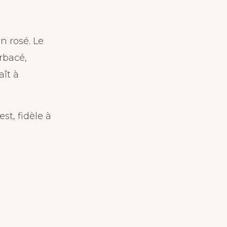
n rosé. Le
rbacé,
aît à
st, fidèle à