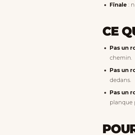
Finale
: n
CE Q
Pas un r
chemin.
Pas un r
dedans.
Pas un r
planque 
POUR