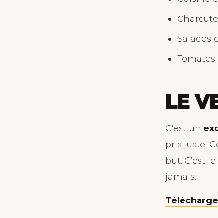
Charcuter
Salades 
Tomates (
LE V
C’est un
exc
prix juste. 
but. C’est l
jamais.
Télécharger