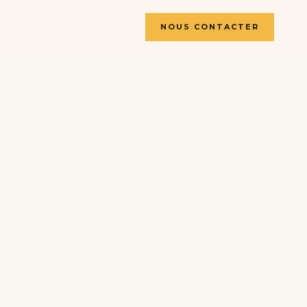
🇫🇷
FR
NOUS CONTACTER
🇫🇷
🇬🇧
🇸🇪
🇩🇪
🇳🇱
🇳🇴