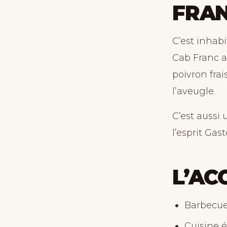
FRAN
C’est inhabi
Cab Franc 
poivron frai
l’aveugle.
C’est aussi
l’esprit Gas
L’AC
Barbecue
Cuisine é