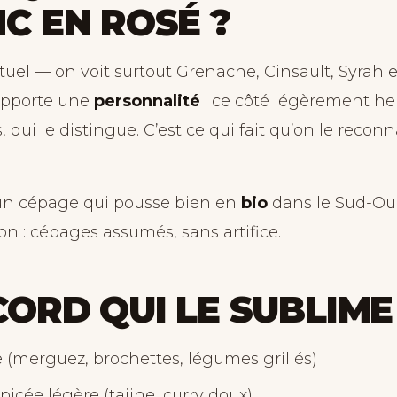
C EN ROSÉ ?
tuel — on voit surtout Grenache, Cinsault, Syrah e
apporte une
personnalité
: ce côté légèrement he
s, qui le distingue. C’est ce qui fait qu’on le reconn
 un cépage qui pousse bien en
bio
dans le Sud-Oue
ton : cépages assumés, sans artifice.
CORD QUI LE SUBLIME
 (merguez, brochettes, légumes grillés)
picée légère (tajine, curry doux)