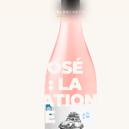
N
LES VINS
ENGAGEMENTS
BLOG
CONTACT
ARTICLES
TRE ROSÉ
TON : LA
GUSTATION
NNÊTE