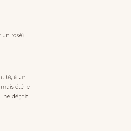
r un rosé)
ntité, à un
amais été le
ui ne déçoit