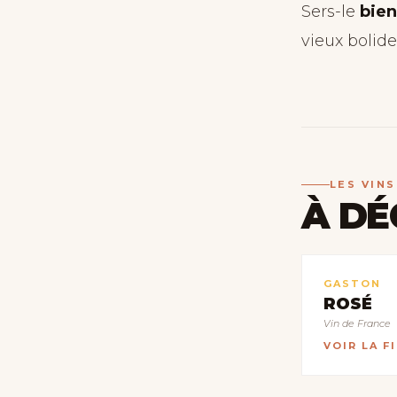
Sers-le
bien
vieux bolides
LES VIN
À DÉ
GASTON
ROSÉ
Vin de France
VOIR LA F