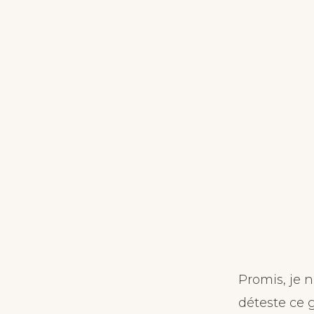
Un rosé bio 
sucré. Voici
qu'il vaut v
PAR ERWAN PE
Promis, je n
déteste ce g