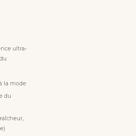
ence ultra-
 du
 à la mode
ue du
fraîcheur,
e)