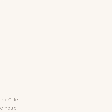
ne
t ce
onde”. Je
e notre