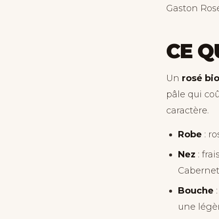
Gaston Rosé 
CE Q
Un
rosé bi
pâle qui co
caractère.
Robe
: r
Nez
: fra
Cabernet
Bouche
:
une légèr