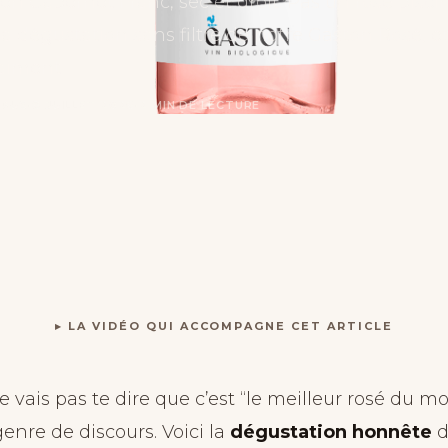
en Cabernet Franc, sec et droit. Pas un rosé pisci
 la dégustation sans filtre de notre Gaston Rosé, e
raiment.
TRUS
·
8 JUILLET 2026
·
2 MIN DE LECTURE
▸ LA VIDÉO QUI ACCOMPAGNE CET ARTICLE
e vais pas te dire que c’est “le meilleur rosé du m
enre de discours. Voici la
dégustation honnête
d