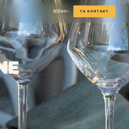
🇳🇴
NO
TA KONTAKT
🇫🇷
🇬🇧
🇸🇪
NE
🇩🇪
🇳🇱
🇳🇴