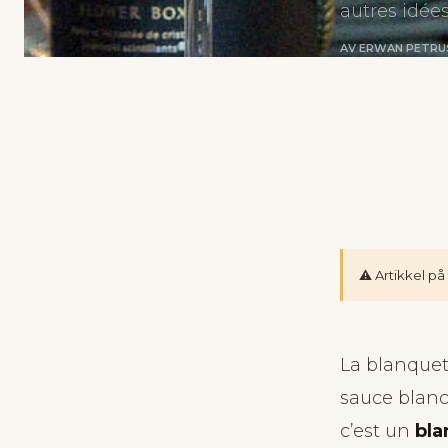
autres idées
AV ERWAN PETRU
⚠️ Artikkel p
La blanquet
sauce blanch
c’est un
bla