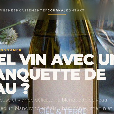
VINENE
ENGASJEMENTER
JOURNAL
KONTAKT
KLER
ONSOMMER
EL VIN AVEC U
ANQUETTE DE
AU ?
use et viande délicate : la blanquette de veau
vec un blanc rond et frais. Chardonnay, chenin et