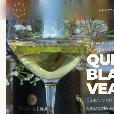
HUSET
← ALLE ARTI
COMMENT C
QU
BL
VE
Sauce créme
s'accorde a