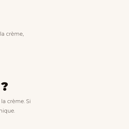
 la crème,
 ?
la crème. Si
nique.