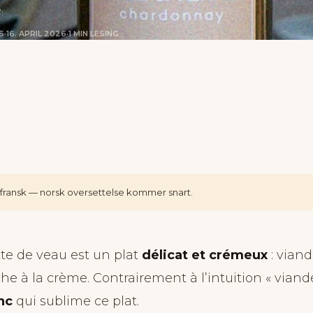
.
S
·
16. APRIL 2026
·
1 MIN LESING
å fransk — norsk oversettelse kommer snart.
te de veau est un plat
délicat et crémeux
: viand
e à la crème. Contrairement à l’intuition « viande
nc
qui sublime ce plat.