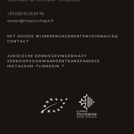
+33 (0)6 52 26 29 76
erwan@maisonchape.fr
HET HUIS
DE WIJNEN
ENGAGEMENTEN
JOURNAL
FAQ
CONTACT
JURIDISCHE KENNISGEVING
PRIVACY
VERKOOPVOORWAARDEN
TRANSPARENCE
INSTAGRAM ↗
LINKEDIN ↗