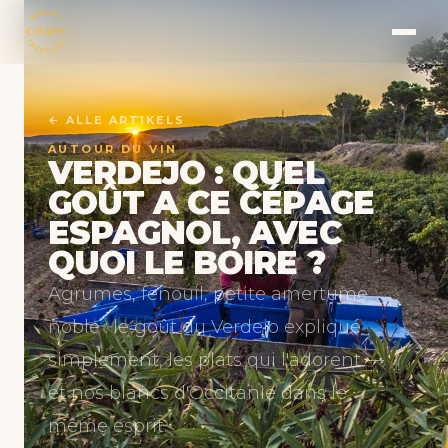
← ALLE ARTIKELS
AUTOUR DU VIN
VERDEJO : QUEL
GOÛT A CE CÉPAGE
ESPAGNOL, AVEC
QUOI LE BOIRE ?
Agrumes, fenouil, petite amertume
noble : le goût du Verdejo expliqué
simplement, les plats qui l'adorent —
et nos blancs d'Occitanie dans le
même esprit.