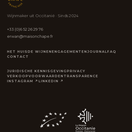
Wijnmaker uit Occitanië · Sinds 2024
+33 (0)6 52 26 29 76
erwan@maisonchape.fr
HET HUIS
DE WIJNEN
ENGAGEMENTEN
JOURNAL
FAQ
CONTACT
JURIDISCHE KENNISGEVING
PRIVACY
VERKOOPVOORWAARDEN
TRANSPARENCE
INSTAGRAM ↗
LINKEDIN ↗