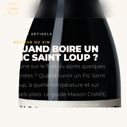
← ALLE ARTIKELS
AUTOUR DU VIN
QUAND BOIRE UN
PIC SAINT LOUP ?
Jeune sur le fruit ou après quelques
années ? Quand ouvrir un Pic Saint
Loup, à quelle température et sur
quels plats. Le guide Maison CHAPE.
DOOR ERWAN PETRUS
·
15 MAART 2026
·
1 MIN LEZEN