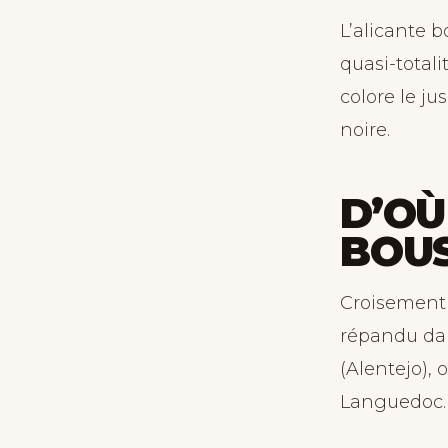
L’alicante b
quasi-total
colore le jus
noire.
D’OÙ
BOU
Croisement c
répandu da
(Alentejo), 
Languedoc.