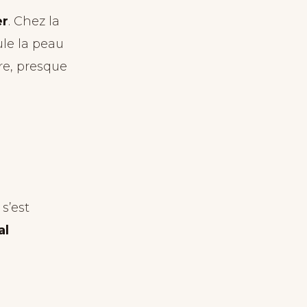
er
. Chez la
ule la peau
cre, presque
s’est
al