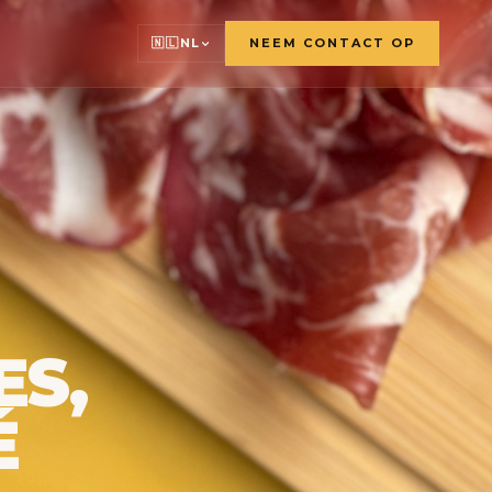
🇳🇱
NL
NEEM CONTACT OP
🇫🇷
🇬🇧
🇸🇪
🇩🇪
🇳🇱
🇳🇴
ES,
É