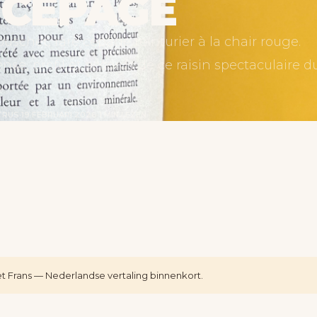
 CÉPAGE
ouschet, rare cépage teinturier à la chair rouge.
nse, profil et accords de ce raisin spectaculaire d
TRUS
·
19 FEBRUARI 2026
·
1 MIN LEZEN
 het Frans — Nederlandse vertaling binnenkort.