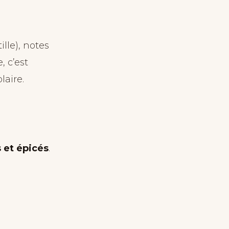
lle), notes
, c’est
laire.
 et épicés
.