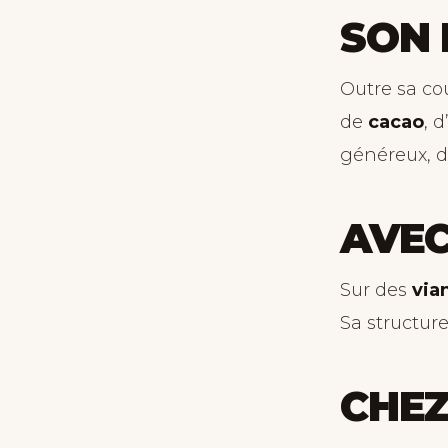
SON 
Outre sa co
de
cacao
, d
généreux, d
AVEC
Sur des
via
Sa structur
CHEZ