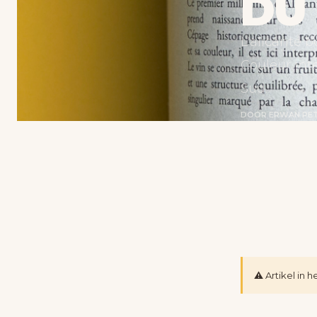
DU
L'alicante b
Couleur inte
Sud.
DOOR ERWAN PE
⚠️ Artikel in