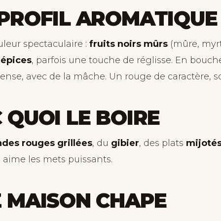
PROFIL AROMATIQUE
uleur spectaculaire :
fruits noirs mûrs
(mûre, myrti
’
épices
, parfois une touche de réglisse. En bouche
ense, avec de la mâche. Un rouge de caractère, so
 QUOI LE BOIRE
ndes rouges grillées
, du
gibier
, des plats
mijotés
e aime les mets puissants.
 MAISON CHAPE