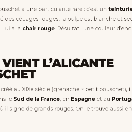
ouschet a une particularité rare : c’est un
teinturi
ité des cépages rouges, la pulpe est blanche et se
. Lui a la
chair rouge
. Résultat : une couleur d’en
 VIENT L’ALICANTE
SCHET
réé au XIXe siècle (grenache × petit bouschet), il 
ns le
Sud de la France
, en
Espagne
et au
Portug
où il signe de grands rouges. On le trouve aussi en