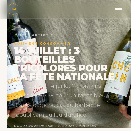
← ALLE ARTIKELS
COMMENT CONSOMMER
14 JUILLET : 3
BOUTEILLES
TRICOLORES POUR
LA FÊTE NATIONALE
Quoi boire le 14 juillet ? Trois vins
Maison CHAPE pour un repas bleu-
blanc-rouge réussi, du barbecue
républicain au feu d'artifice.
DOOR ERWAN PETRUS
·
9 JULI 2026
·
2 MIN LEZEN