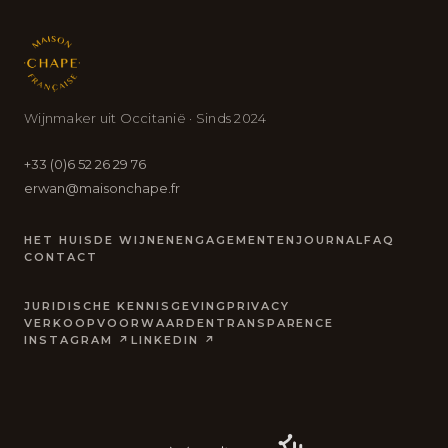
Wijnmaker uit Occitanië · Sinds 2024
+33 (0)6 52 26 29 76
erwan@maisonchape.fr
HET HUIS
DE WIJNEN
ENGAGEMENTEN
JOURNAL
FAQ
CONTACT
JURIDISCHE KENNISGEVING
PRIVACY
VERKOOPVOORWAARDEN
TRANSPARENCE
INSTAGRAM ↗
LINKEDIN ↗