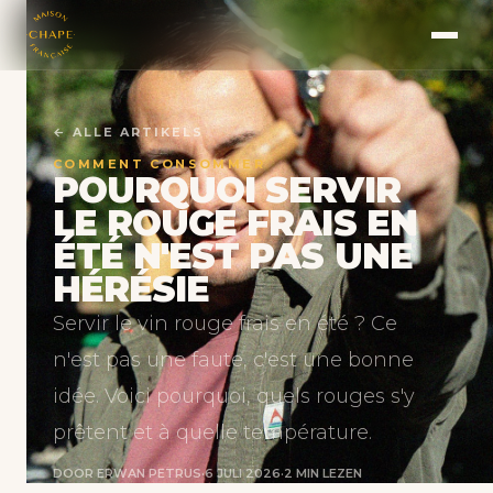
← ALLE ARTIKELS
COMMENT CONSOMMER
POURQUOI SERVIR
LE ROUGE FRAIS EN
ÉTÉ N'EST PAS UNE
HÉRÉSIE
Servir le vin rouge frais en été ? Ce
n'est pas une faute, c'est une bonne
idée. Voici pourquoi, quels rouges s'y
prêtent et à quelle température.
DOOR ERWAN PETRUS
·
6 JULI 2026
·
2 MIN LEZEN