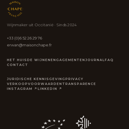
Wijnmaker uit Occitanië · Sinds 2024
+33 (0)6 52 26 29 76
erwan@maisonchape.fr
HET HUIS
DE WIJNEN
ENGAGEMENTEN
JOURNAL
FAQ
CONTACT
JURIDISCHE KENNISGEVING
PRIVACY
VERKOOPVOORWAARDEN
TRANSPARENCE
INSTAGRAM ↗
LINKEDIN ↗