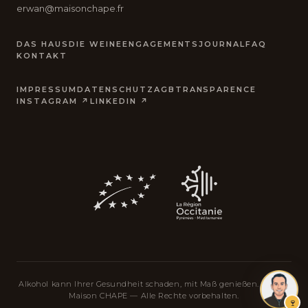
erwan@maisonchape.fr
DAS HAUS
DIE WEINE
ENGAGEMENTS
JOURNAL
FAQ
KONTAKT
IMPRESSUM
DATENSCHUTZ
AGB
TRANSPARENCE
INSTAGRAM ↗
LINKEDIN ↗
Alkohol kann Ihrer Gesundheit schaden, mit Maß genießen. © 2026
Maison CHAPE — Alle Rechte vorbehalten.
🍷