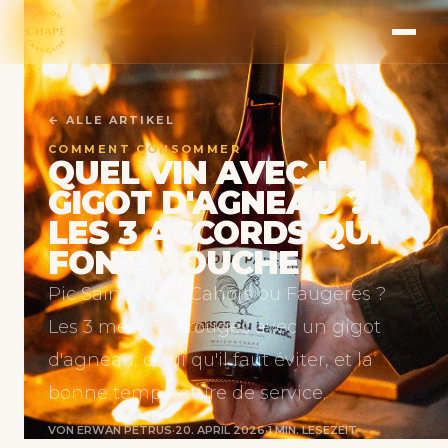
← ALLE ARTIKEL
COMMENT CONSOMMER
QUEL VIN AVEC UN
GIGOT D'AGNEAU ?
LES 3 ACCORDS QUI
FONT MOUCHE
Pic Saint-Loup, Cahors ou Faugères ?
Les 3 meilleurs rouges avec un gigot
d'agneau, celui qu'il faut éviter, et la
bonne température de service.
VON ERWAN PETRUS
·
20. APRIL 2026
·
1 MIN. LESEZEIT