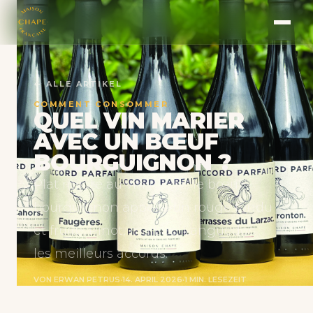
← ALLE ARTIKEL
COMMENT CONSOMMER
QUEL VIN MARIER
AVEC UN BŒUF
BOURGUIGNON ?
Plat mijoté au vin rouge, le bœuf
bourguignon appelle un rouge fondu
et fruité. Pinot, malbec, Languedoc :
les meilleurs accords.
VON ERWAN PETRUS
·
14. APRIL 2026
·
1 MIN. LESEZEIT