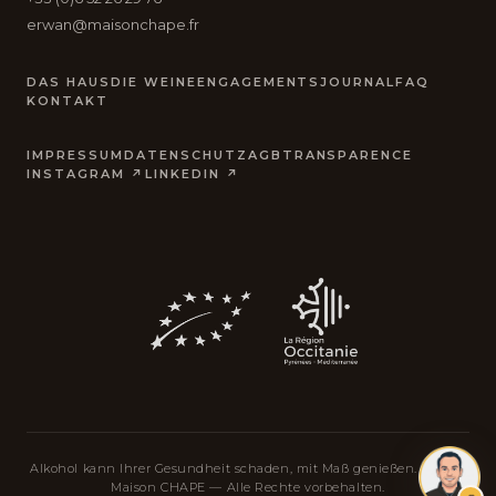
erwan@maisonchape.fr
DAS HAUS
DIE WEINE
ENGAGEMENTS
JOURNAL
FAQ
KONTAKT
IMPRESSUM
DATENSCHUTZ
AGB
TRANSPARENCE
INSTAGRAM ↗
LINKEDIN ↗
Alkohol kann Ihrer Gesundheit schaden, mit Maß genießen. © 2026
Maison CHAPE — Alle Rechte vorbehalten.