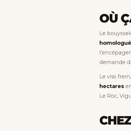
OÙ Ç
Le bouyssele
homologué l
l’encépagem
demande de
Le vrai frei
hectares
en
Le Roc, Vigu
CHEZ