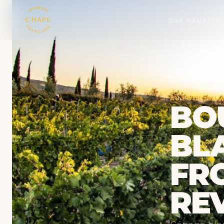
DAS HAUS
DIE
← ALLE ARTI
AUTOUR DU 
BOU
BL
FR
REV