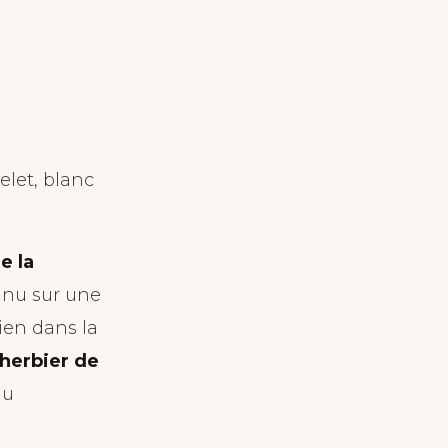
elet, blanc
e la
nnu sur une
ien dans la
’herbier de
au