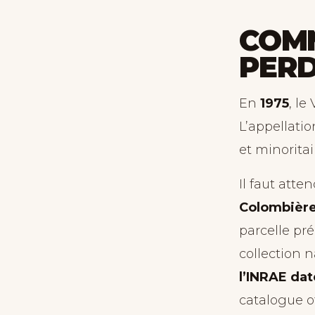
COMM
PER
En
1975
, le
L’appellatio
et minoritai
Il faut atte
Colombièr
parcelle pr
collection 
l’INRAE da
catalogue of