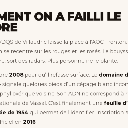
ENT ON A FAILLI LE
DRE
 VDQS de Villaudric laisse la place à l’AOC Fronton.
n se recentre sur les rouges et les rosés. Le bouyss
re, sort des radars. Plus personne ne le plante.
ndre
2008
pour qu’il refasse surface. Le
domaine d
e
signale quelques pieds d’un cépage blanc inco
éphylloxérique voisine. Son ADN ne correspond à r
nationale de Vassal. C’est finalement une
feuille d
tée de 1954
qui permet de l’identifier. Inscription 
ficiel en
2016
.