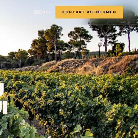
🇩🇪
DE
KONTAKT AUFNEHMEN
🇫🇷
🇬🇧
🇸🇪
🇩🇪
🇳🇱
U
🇳🇴
I