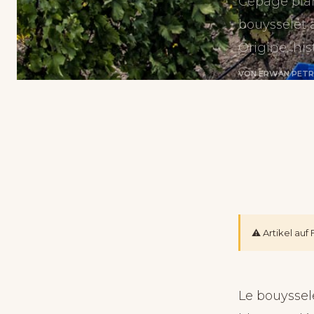
Cépage blan
bouysselet 
Origine, his
VON ERWAN PET
⚠️ Artikel au
Le bouyssele