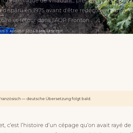
c endémique de Villaudric, près de Toulouse, le
a disparu en 1975 avant d'être redécouvert en 200
toire et retour dans l'AOP Fronton.
RUS
·
3. AUGUST 2026
·
2 MIN. LESEZEIT
f Französisch — deutsche Übersetzung folgt bald.
t, c’est l’histoire d’un cépage qu’on avait rayé de 