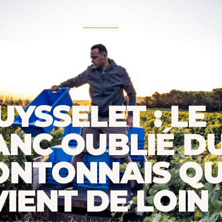
 WEINE
ENGAGEMENTS
JOURNAL
KONTAKT
KEL
VIN
YSSELET : LE
ANC OUBLIÉ D
ONTONNAIS QU
IENT DE LOIN