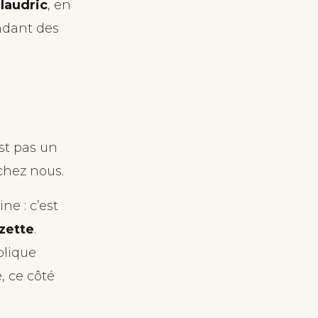
llaudric
, en
ndant des
st pas un
chez nous.
e : c’est
uzette
.
plique
, ce côté