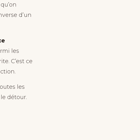
 qu’on
nverse d’un
ce
rmi les
te. C’est ce
ction.
outes les
 le détour.