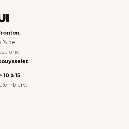
UI
ronton,
0 % de
posé une
bouysselet
.
de
10 à 15
olombière,