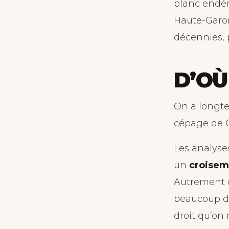
blanc end
Haute-Garon
décennies, p
D’OÙ
On a longte
cépage de Ga
Les analyse
un
croiseme
Autrement d
beaucoup de 
droit qu’on 