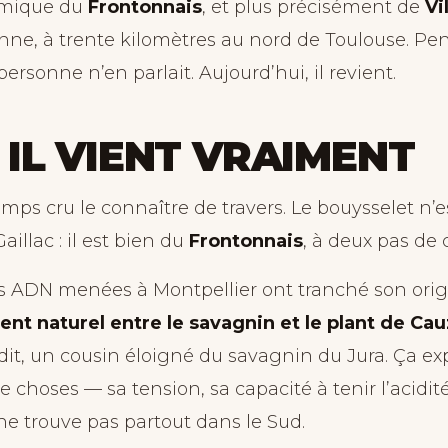
émique du
Frontonnais
, et plus précisément de
Vi
ne, à trente kilomètres au nord de Toulouse. Pe
ersonne n’en parlait. Aujourd’hui, il revient.
 IL VIENT VRAIMENT
mps cru le connaître de travers. Le bouysselet n’e
illac : il est bien du
Frontonnais
, à deux pas de 
s ADN menées à Montpellier ont tranché son origin
nt naturel entre le savagnin et le plant de Ca
it, un cousin éloigné du savagnin du Jura. Ça ex
choses — sa tension, sa capacité à tenir l’acidité
ne trouve pas partout dans le Sud.