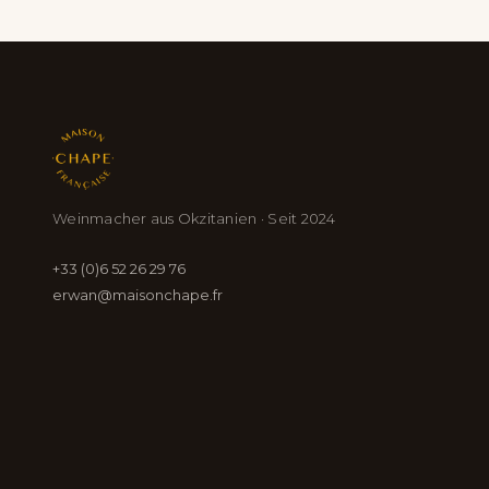
Weinmacher aus Okzitanien · Seit 2024
+33 (0)6 52 26 29 76
erwan@maisonchape.fr