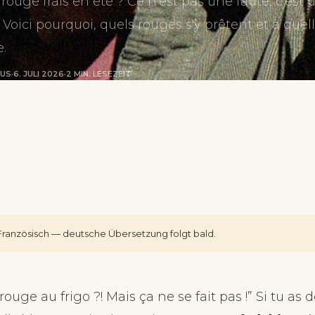
n rouge frais en été ? Ce n'est pas une faute, c'est 
Voici pourquoi, quels rouges s'y prêtent et à quel
.
RUS
·
6. JULI 2026
·
2 MIN. LESEZEIT
f Französisch — deutsche Übersetzung folgt bald.
rouge au frigo ?! Mais ça ne se fait pas !” Si tu as d