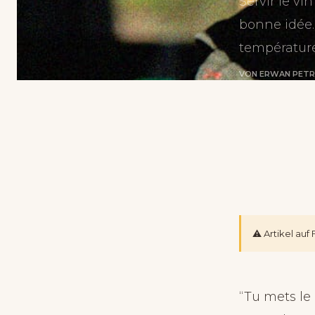
Servir le vi
bonne idée. 
température
VON ERWAN PET
⚠️ Artikel au
“Tu mets le 