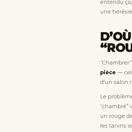
entendu ça, 
une hérésie 
D’OÙ
“RO
“Chambrer”, 
pièce
— cell
d’un salon m
Le problème
“chambré” v
un rouge d
les tanins s