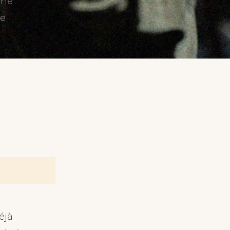
une
le
éjà