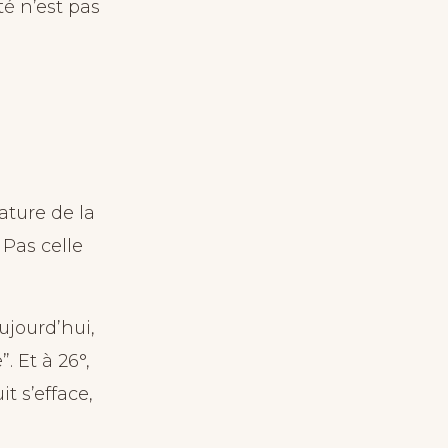
é n’est pas
ature de la
 Pas celle
ujourd’hui,
 Et à 26°,
uit s’efface,