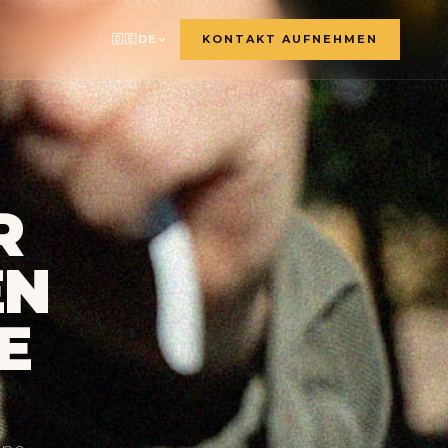
🇩🇪
DE
KONTAKT AUFNEHMEN
🇫🇷
🇬🇧
🇸🇪
R
🇩🇪
🇳🇱
EN
🇳🇴
E