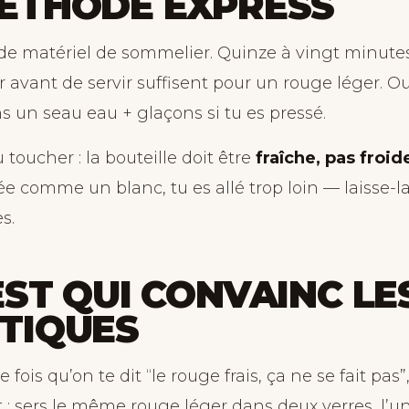
ÉTHODE EXPRESS
de matériel de sommelier. Quinze à vingt minute
r avant de servir suffisent pour un rouge léger. O
s un seau eau + glaçons si tu es pressé.
 toucher : la bouteille doit être
fraîche, pas froid
ée comme un blanc, tu es allé trop loin — laisse-
s.
EST QUI CONVAINC LE
TIQUES
 fois qu’on te dit “le rouge frais, ça ne se fait pas
t : sers le même rouge léger dans deux verres, l’u