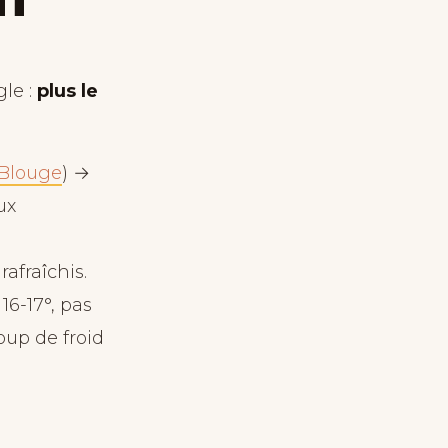
NT
le :
plus le
Blouge
) →
ux
rafraîchis.
16-17°, pas
oup de froid