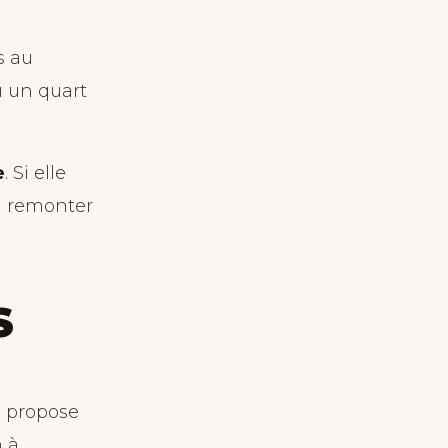
s au
u un quart
e
. Si elle
la remonter
S
”, propose
n à