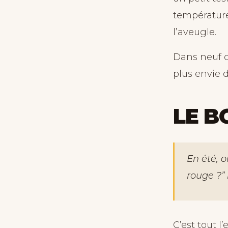
température 
l’aveugle.
Dans neuf ca
plus envie 
LE B
En été, 
rouge ?” 
C’est tout l’