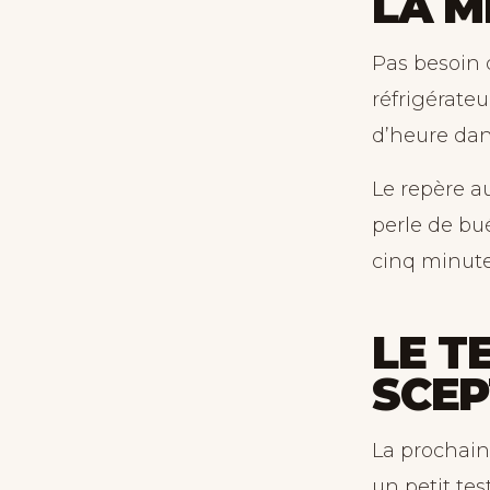
LA M
Pas besoin 
réfrigérateu
d’heure dan
Le repère au
perle de bu
cinq minute
LE T
SCEP
La prochaine
un petit tes