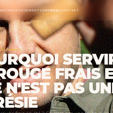
 WEINE
ENGAGEMENTS
JOURNAL
KONTAKT
KEL
ONSOMMER
URQUOI SERVI
ROUGE FRAIS 
 N'EST PAS UN
RÉSIE