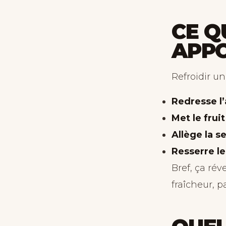
CE Q
APP
Refroidir u
Redresse l’
Met le frui
Allège la s
Resserre le
Bref, ça rév
fraîcheur, p