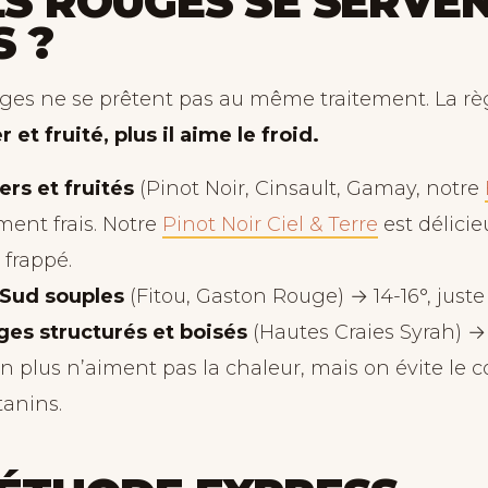
S ROUGES SE SERVE
S ?
uges ne se prêtent pas au même traitement. La règ
r et fruité, plus il aime le froid.
rs et fruités
(Pinot Noir, Cinsault, Gamay, notre
ément frais. Notre
Pinot Noir Ciel & Terre
est délicie
frappé.
Sud souples
(Fitou, Gaston Rouge) → 14-16°, juste 
ges structurés et boisés
(Hautes Craies Syrah) → 
n plus n’aiment pas la chaleur, mais on évite le c
tanins.