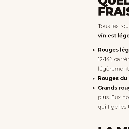
QUEL
FRAI
Tous les ro
vin est lége
Rouges lége
12-14°, carr
légèrement 
Rouges du 
Grands rou
plus. Eux no
qui fige les 