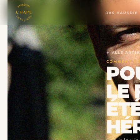
DAS HAUS
DIE
← ALLE ARTI
COMMENT C
PO
LE 
ÉTÉ
HÉ