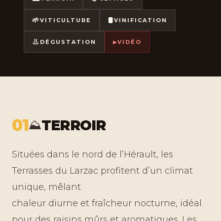
🌱
🛢️
VITICULTURE
VINIFICATION
👃
▸
DÉGUSTATION
VIDÉO
01
TERROIR
⛰️
Situées dans le nord de l’Hérault, les
Terrasses du Larzac profitent d’un climat
unique, mêlant
chaleur diurne et fraîcheur nocturne, idéal
pour des raisins mûrs et aromatiques. Les