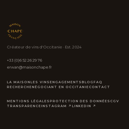
Créateur de vins d'Occitanie · Est. 2024
+33 (0)6 52 26 29 76
erwan@maisonchape.fr
LA MAISON
LES VINS
ENGAGEMENTS
BLOG
FAQ
RECHERCHE
NÉGOCIANT EN OCCITANIE
CONTACT
MENTIONS LÉGALES
PROTECTION DES DONNÉES
CGV
TRANSPARENCE
INSTAGRAM ↗
LINKEDIN ↗