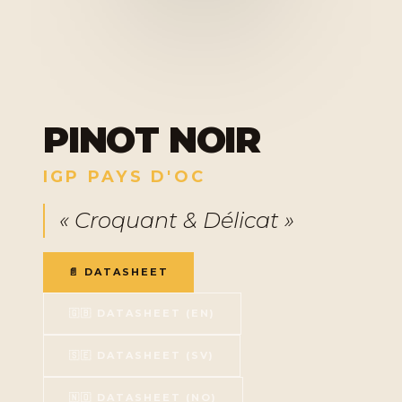
PINOT NOIR
IGP PAYS D'OC
« Croquant & Délicat »
📄 DATASHEET
🇬🇧 DATASHEET (EN)
🇸🇪 DATASHEET (SV)
🇳🇴 DATASHEET (NO)