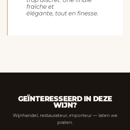
trop discret. Une finale
fraîche et
élégante, tout en finesse.
GEÏNTERESSEERD IN DEZE
WIJN?
Wijnhandel, restaurateur, importeur — laten we
praten.