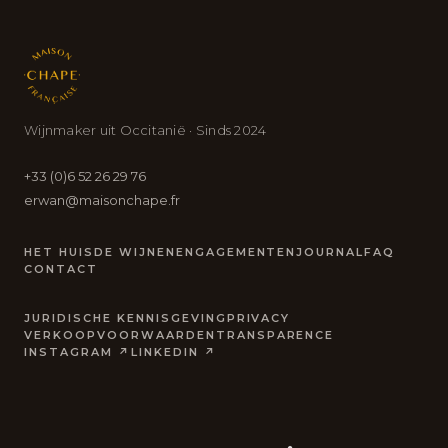
Wijnmaker uit Occitanië · Sinds 2024
+33 (0)6 52 26 29 76
erwan@maisonchape.fr
HET HUIS
DE WIJNEN
ENGAGEMENTEN
JOURNAL
FAQ
CONTACT
JURIDISCHE KENNISGEVING
PRIVACY
VERKOOPVOORWAARDEN
TRANSPARENCE
INSTAGRAM ↗
LINKEDIN ↗