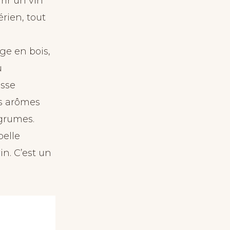
frir un vin
érien, tout
age en bois,
u
asse
s arômes
agrumes.
belle
in. C’est un