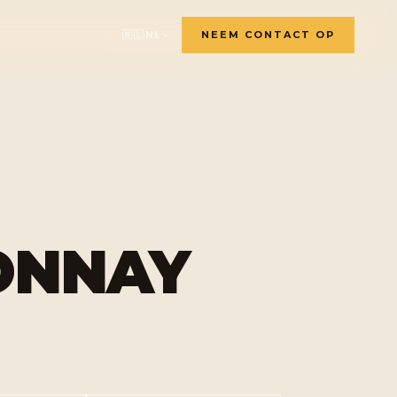
🇳🇱
NL
NEEM CONTACT OP
🇫🇷
🇬🇧
🇸🇪
🇩🇪
🇳🇱
ONNAY
🇳🇴