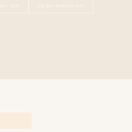
EET (EN)
🇸🇪 DATASHEET (SV)