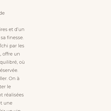
 de
res et d’un
sa finesse.
îchi par les
 offre un
uilibré, où
réservée.
ller. On à
er le
t réalisées
et une