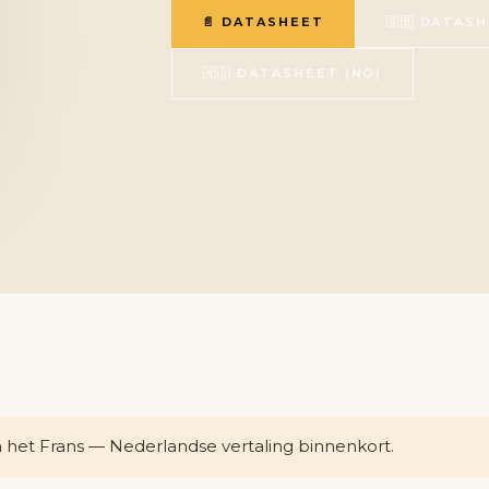
📄 DATASHEET
🇬🇧 DATASH
🇳🇴 DATASHEET (NO)
n het Frans — Nederlandse vertaling binnenkort.