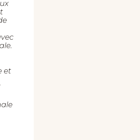
aux
t
de
avec
ale.
e et
i
nale