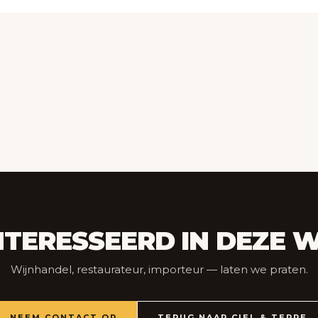
NTERESSEERD IN DEZE W
Wijnhandel, restaurateur, importeur — laten we praten.
NEEM CONTACT OP
TERUG NAAR CIEL & TERRE