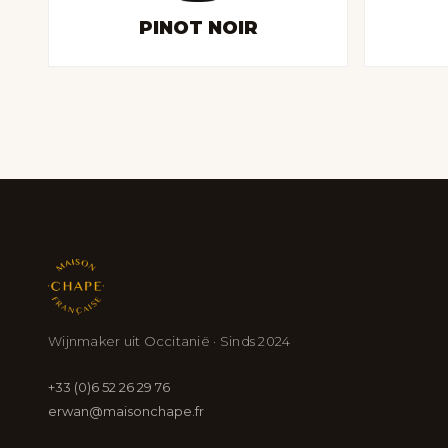
PINOT NOIR
Wijnmaker uit Occitanië · Sinds 2024
+33 (0)6 52 26 29 76
erwan@maisonchape.fr