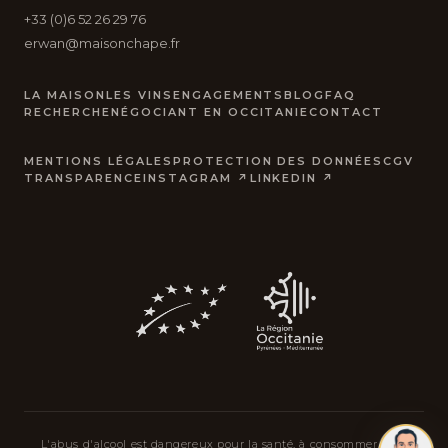
+33 (0)6 52 26 29 76
erwan@maisonchape.fr
LA MAISON
LES VINS
ENGAGEMENTS
BLOG
FAQ
RECHERCHE
NÉGOCIANT EN OCCITANIE
CONTACT
MENTIONS LÉGALES
PROTECTION DES DONNÉES
CGV
TRANSPARENCE
INSTAGRAM ↗
LINKEDIN ↗
L'abus d'alcool est dangereux pour la santé, à consommer avec