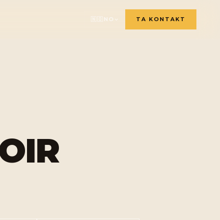
🇳🇴
NO
TA KONTAKT
🇫🇷
🇬🇧
🇸🇪
🇩🇪
🇳🇱
OIR
🇳🇴