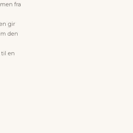
rmen fra
en gir
som den
til en