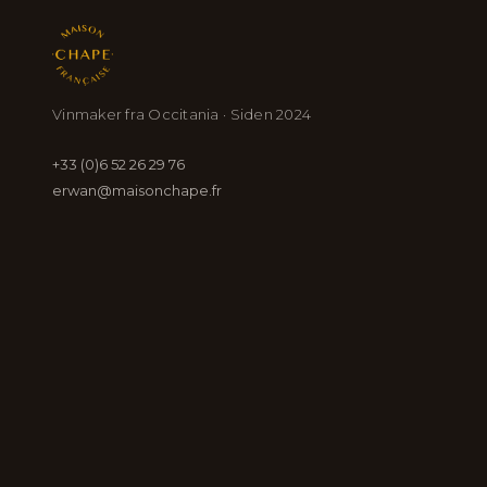
Vinmaker fra Occitania · Siden 2024
+33 (0)6 52 26 29 76
erwan@maisonchape.fr