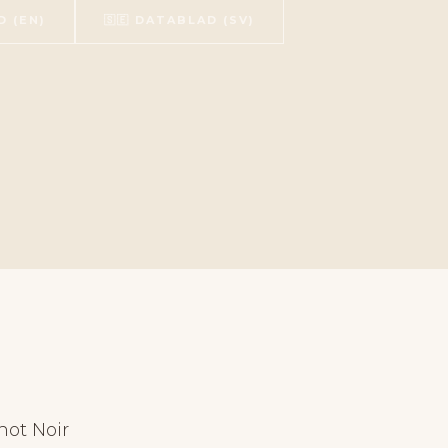
D (EN)
🇸🇪 DATABLAD (SV)
not Noir