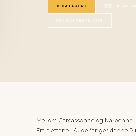
📄 DATABLAD
🇬🇧 DATABLA
🇳🇴 DATABLAD (NO)
Mellom Carcassonne og Narbonne.
Fra slettene i Aude fanger denne Pi