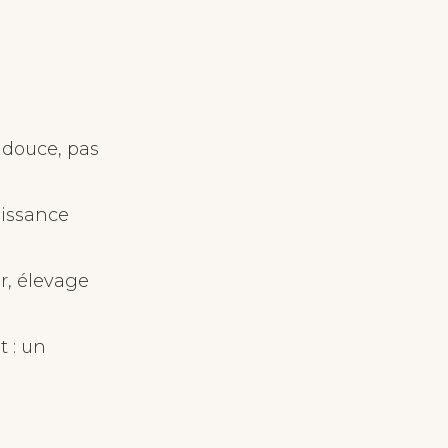
n douce, pas
uissance
ur, élevage
t : un