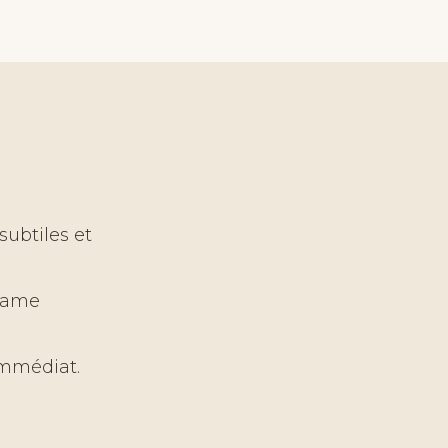
subtiles et
trame
 immédiat.