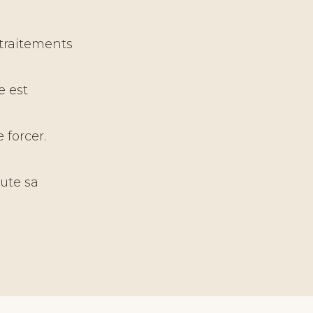
traitements
e est
 forcer.
oute sa