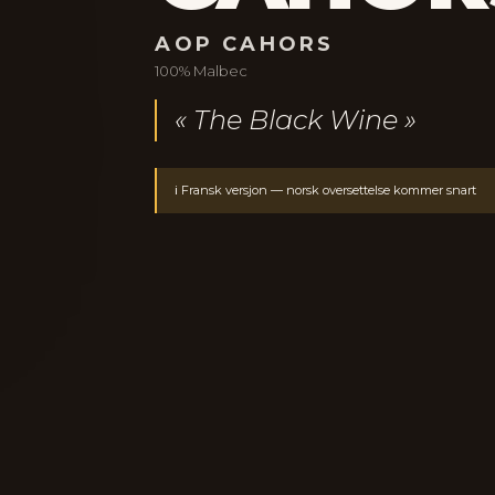
AOP CAHORS
100% Malbec
« The Black Wine »
ℹ️ Fransk versjon — norsk oversettelse kommer snart