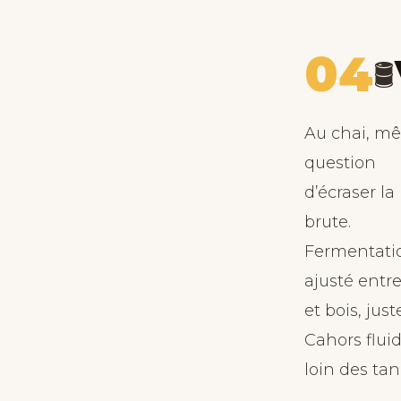
04
🛢️
Au chai, mêm
question
d’écraser la
brute.
Fermentation
ajusté entr
et bois, jus
Cahors fluid
loin des tan