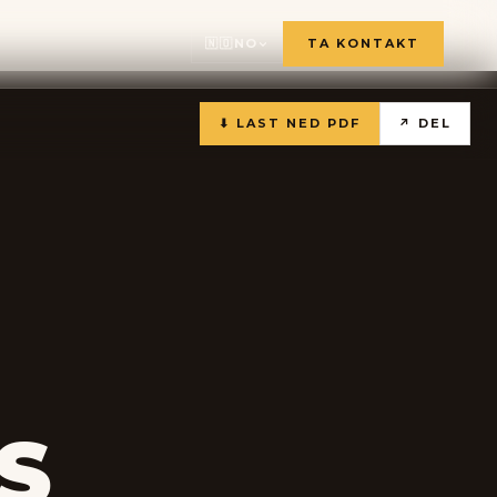
🇳🇴
NO
TA KONTAKT
🇫🇷
⬇ LAST NED PDF
↗ DEL
🇬🇧
🇸🇪
🇩🇪
🇳🇱
🇳🇴
S