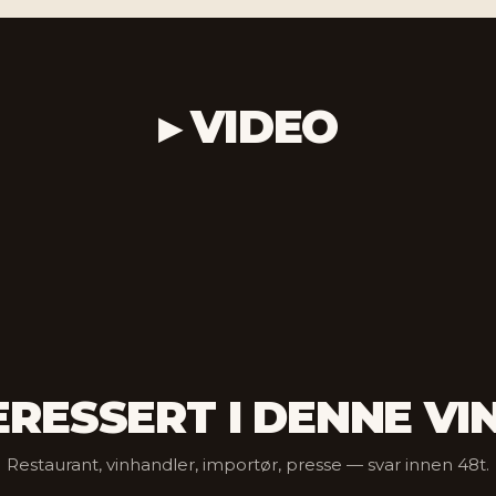
▸ VIDEO
ERESSERT I DENNE VI
Restaurant, vinhandler, importør, presse — svar innen 48t.