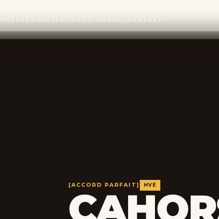
VINENE
ENGASJEMENTER
JOURNAL
KONTAKT
[ACCORD PARFAIT]
HVE
CAHOR