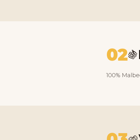
02
🍇
100% Malbe
03
🌱