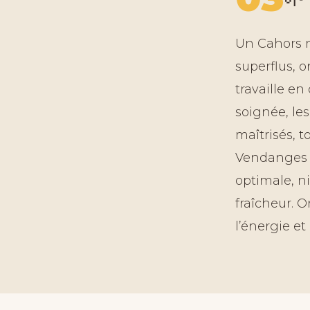
Un Cahors m
superflus, o
travaille en
soignée, le
maîtrisés, t
Vendanges 
optimale, ni
fraîcheur. O
l’énergie et