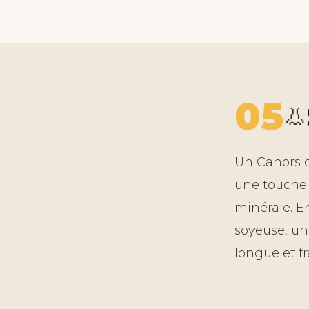
05
👃
Un Cahors qu
une touche
minérale. E
soyeuse, un
longue et fr