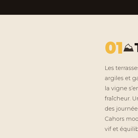
01
⛰️
Les terrasse
argiles et g
la vigne s’
fraîcheur. 
des journées
Cahors mod
vif et équili