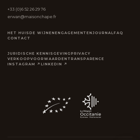
+33 (0)6 52 26 29 76
erwan@maisonchape.fr
HET HUIS
DE WIJNEN
ENGAGEMENTEN
JOURNAL
FAQ
CONTACT
JURIDISCHE KENNISGEVING
PRIVACY
VERKOOPVOORWAARDEN
TRANSPARENCE
INSTAGRAM ↗
LINKEDIN ↗