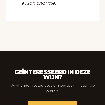
et son charme.
GEÏNTERESSEERD IN DEZE
WIJN?
Wijnhandel, restaurateur, importeur — laten we
praten.