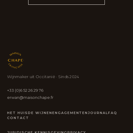
Wijnmaker uit Occitanië · Sinds 2024
+33 (0)6 52 26 29 76
erwan@maisonchape.fr
HET HUIS
DE WIJNEN
ENGAGEMENTEN
JOURNAL
FAQ
CONTACT
JURIDISCHE KENNISGEVING
PRIVACY