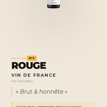
GASTON
BIO
ROUGE
VIN DE FRANCE
Fer Servadou
« Brut & honnête »
ℹ️ Franse versie — Nederlandse vertaling binnenkort