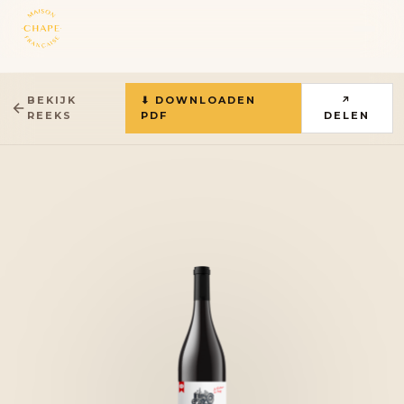
BEKIJK
⬇ DOWNLOADEN
↗
REEKS
PDF
DELEN