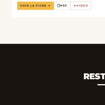
VOIR LA FICHE →
PDF
VIDEO
REST
—