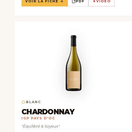
VOIR LA FICHE →
PDF
VIDEO
○
BLANC
CHARDONNAY
IGP PAYS D'OC
"Équilibré & Soyeux"