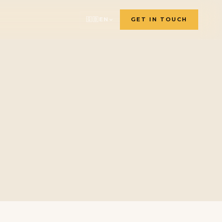
🇬🇧
EN
GET IN TOUCH
🇫🇷
🇬🇧
🇸🇪
🇩🇪
🇳🇱
🇳🇴