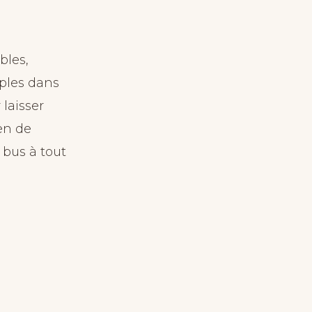
bles,
mples dans
 laisser
ien de
e bus à tout