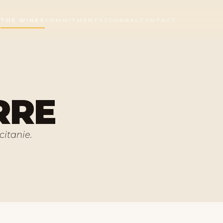
E
THE WINES
COMMITMENTS
JOURNAL
CONTACT
RRE
itanie.