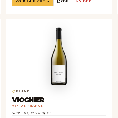
VOIR LA FICHE →
PDF
VIDEO
○
BLANC
VIOGNIER
VIN DE FRANCE
"Aromatique & Ample"