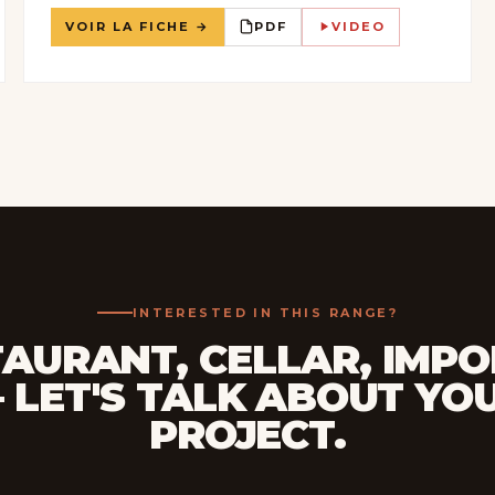
VOIR LA FICHE →
PDF
VIDEO
INTERESTED IN THIS RANGE?
AURANT, CELLAR, IMP
 LET'S TALK ABOUT YO
PROJECT.