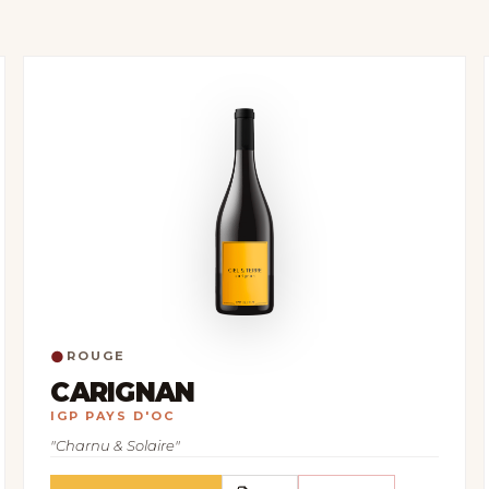
●
ROUGE
CARIGNAN
IGP PAYS D'OC
"Charnu & Solaire"