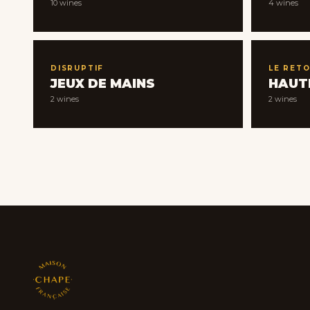
10 wines
4 wines
DISRUPTIF
LE RETO
JEUX DE MAINS
HAUT
2 wines
2 wines