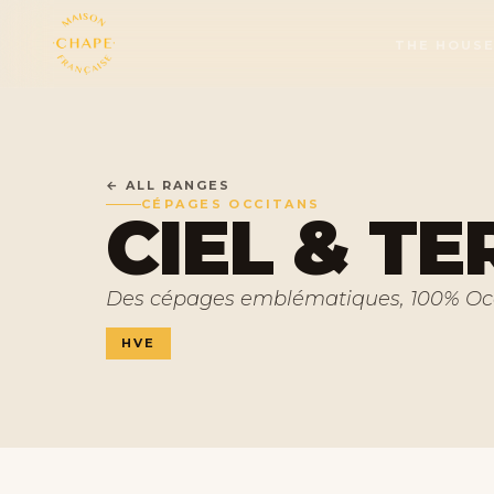
THE HOUS
← ALL RANGES
CÉPAGES OCCITANS
CIEL & TE
Des cépages emblématiques, 100% Occ
HVE