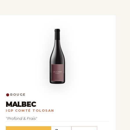
●
ROUGE
MALBEC
IGP COMTÉ TOLOSAN
"Profond & Frais"