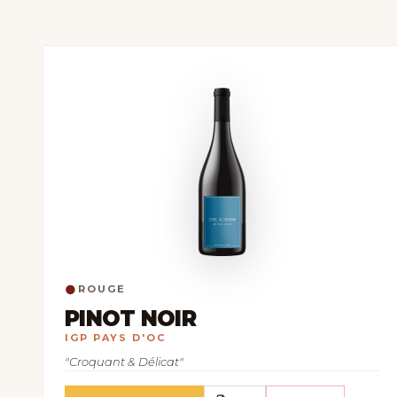
●
ROUGE
PINOT NOIR
IGP PAYS D'OC
"Croquant & Délicat"