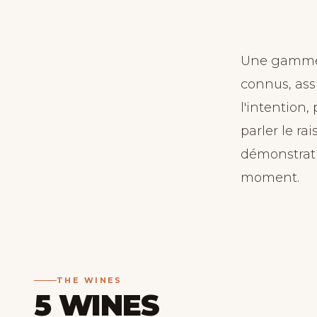
Une gamme c
connus, assu
l'intention,
parler le rai
démonstratif
moment.
THE WINES
5 WINES