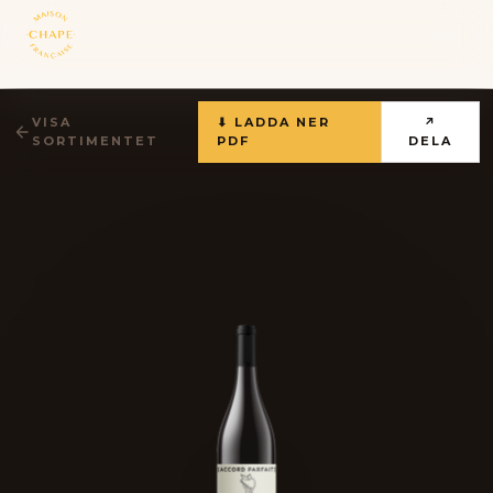
VISA
⬇ LADDA NER
↗
SORTIMENTET
PDF
DELA