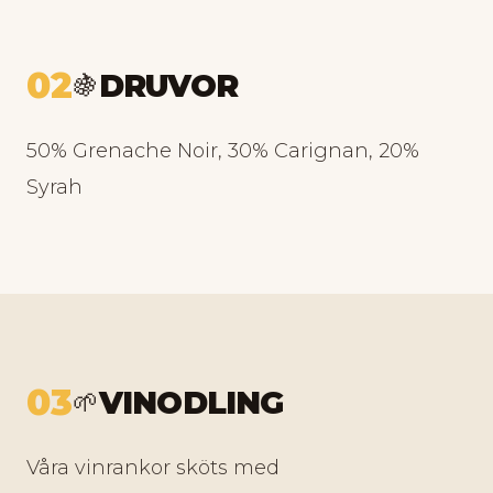
02
DRUVOR
🍇
50% Grenache Noir, 30% Carignan, 20%
Syrah
03
VINODLING
🌱
Våra vinrankor sköts med