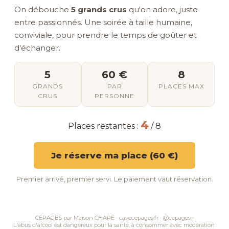
On débouche
5 grands crus
qu'on adore, juste
entre passionnés. Une soirée à taille humaine,
conviviale, pour prendre le temps de goûter et
d'échanger.
5
60 €
8
GRANDS
PAR
PLACES MAX
CRUS
PERSONNE
4
Places restantes :
/ 8
Je réserve ma place (60 €)
Premier arrivé, premier servi. Le paiement vaut réservation.
CÉPAGES par Maison CHAPE · cavecepages.fr · @cepages_
L'abus d'alcool est dangereux pour la santé, à consommer avec modération.